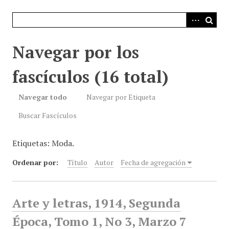
i
n
c
i
Navegar por los
p
a
fascículos (16 total)
l
Navegar todo
Navegar por Etiqueta
Buscar Fascículos
Etiquetas: Moda.
Ordenar por:
Título
Autor
Fecha de agregación
Arte y letras, 1914, Segunda
Época, Tomo 1, No 3, Marzo 7