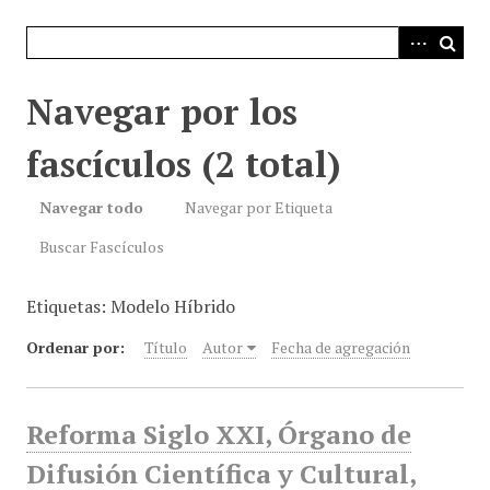
i
n
c
i
Navegar por los
p
a
fascículos (2 total)
l
Navegar todo
Navegar por Etiqueta
Buscar Fascículos
Etiquetas: Modelo Híbrido
Ordenar por:
Título
Autor
Fecha de agregación
Reforma Siglo XXI, Órgano de
Difusión Científica y Cultural,