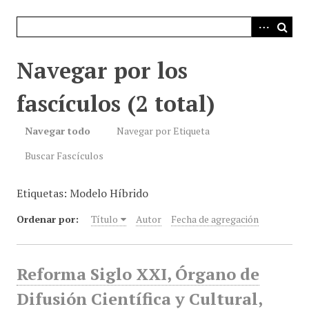
i
n
c
i
Navegar por los
p
a
fascículos (2 total)
l
Navegar todo
Navegar por Etiqueta
Buscar Fascículos
Etiquetas: Modelo Híbrido
Ordenar por:
Título
Autor
Fecha de agregación
Reforma Siglo XXI, Órgano de
Difusión Científica y Cultural,