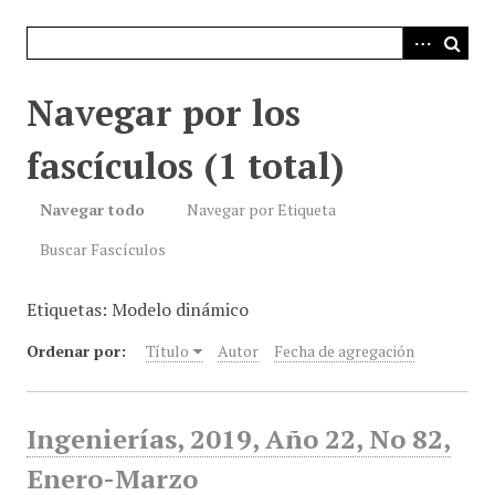
i
n
c
i
Navegar por los
p
a
fascículos (1 total)
l
Navegar todo
Navegar por Etiqueta
Buscar Fascículos
Etiquetas: Modelo dinámico
Ordenar por:
Título
Autor
Fecha de agregación
Ingenierías, 2019, Año 22, No 82,
Enero-Marzo