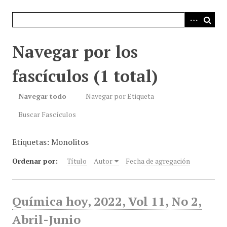
i
n
c
i
Navegar por los
p
a
fascículos (1 total)
l
Navegar todo
Navegar por Etiqueta
Buscar Fascículos
Etiquetas: Monolitos
Ordenar por:
Título
Autor
Fecha de agregación
Química hoy, 2022, Vol 11, No 2,
Abril-Junio