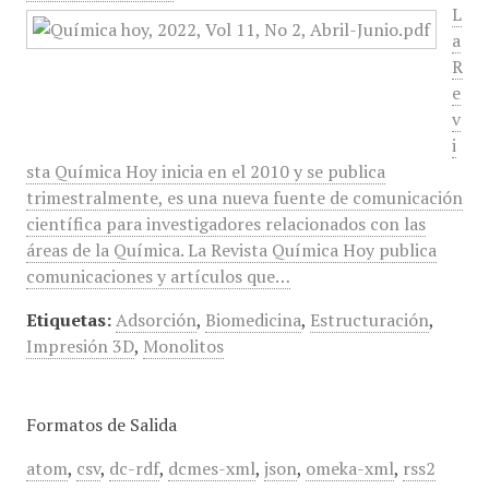
L
a
R
e
v
i
sta Química Hoy inicia en el 2010 y se publica
trimestralmente, es una nueva fuente de comunicación
científica para investigadores relacionados con las
áreas de la Química. La Revista Química Hoy publica
comunicaciones y artículos que…
Etiquetas:
Adsorción
,
Biomedicina
,
Estructuración
,
Impresión 3D
,
Monolitos
Formatos de Salida
atom
,
csv
,
dc-rdf
,
dcmes-xml
,
json
,
omeka-xml
,
rss2