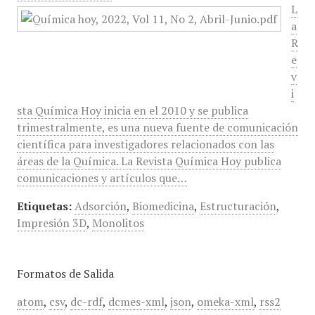
L
a
R
e
v
i
sta Química Hoy inicia en el 2010 y se publica
trimestralmente, es una nueva fuente de comunicación
científica para investigadores relacionados con las
áreas de la Química. La Revista Química Hoy publica
comunicaciones y artículos que…
Etiquetas:
Adsorción
,
Biomedicina
,
Estructuración
,
Impresión 3D
,
Monolitos
Formatos de Salida
atom
,
csv
,
dc-rdf
,
dcmes-xml
,
json
,
omeka-xml
,
rss2