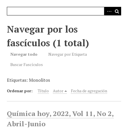
i
n
c
i
Navegar por los
p
a
fascículos (1 total)
l
Navegar todo
Navegar por Etiqueta
Buscar Fascículos
Etiquetas: Monolitos
Ordenar por:
Título
Autor
Fecha de agregación
Química hoy, 2022, Vol 11, No 2,
Abril-Junio