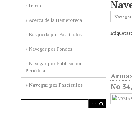
Nave
i
Inicio
n
Navegar
c
Acerca de la Hemeroteca
i
Etiqueta
p
Búsqueda por Fascículos
a
l
Navegar por Fondos
Navegar por Publicación
Periódica
Armas
Navegar por Fascículos
No 34