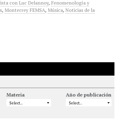
ista con Luc Delannoy
,
Fenomenología y
x
,
Monterrey FEMSA
,
Música
,
Noticias de la
Materia
Año de publicación