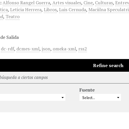
:
Alfonso Rangel Guerra
,
Artes visuales
,
Cine
,
Culturas
,
Entrev
tica
,
Leticia Herrera
,
Libros
,
Luis Cernuda
,
Maciilna Speculatri
ad
,
Teatro
de Salida
,
dc-rdf
,
dcmes-xml
,
json
,
omeka-xml
,
rss2
Refine search
 búsqueda a ciertos campos
Fuente