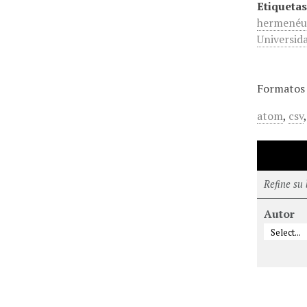
Etiquetas
hermenéu
Universid
Formatos 
atom
,
csv
Refine su
Autor