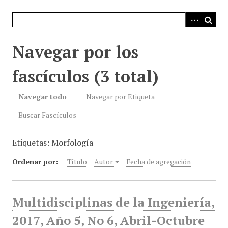
i
n
c
i
Navegar por los
p
a
fascículos (3 total)
l
Navegar todo
Navegar por Etiqueta
Buscar Fascículos
Etiquetas: Morfología
Ordenar por:
Título
Autor
Fecha de agregación
Multidisciplinas de la Ingeniería,
2017, Año 5, No 6, Abril-Octubre