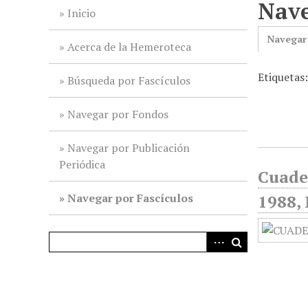
Nave
i
Inicio
n
Navegar
c
Acerca de la Hemeroteca
i
Etiquetas
p
Búsqueda por Fascículos
a
l
Navegar por Fondos
Navegar por Publicación
Periódica
Cuader
Navegar por Fascículos
1988,