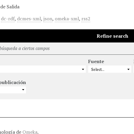
de Salida
,
dc-rdf
,
dcmes-xml
,
json
,
omeka-xml
,
rss2
Refine search
 búsqueda a ciertos campos
Fuente
publicación
nología de
Omeka
.