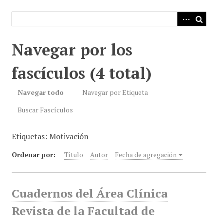
i
n
c
i
Navegar por los
p
a
fascículos (4 total)
l
Navegar todo
Navegar por Etiqueta
Buscar Fascículos
Etiquetas: Motivación
Ordenar por:
Título
Autor
Fecha de agregación
Cuadernos del Área Clínica
Revista de la Facultad de