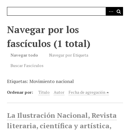
i
n
c
i
Navegar por los
p
a
fascículos (1 total)
l
Navegar todo
Navegar por Etiqueta
Buscar Fascículos
Etiquetas: Movimiento nacional
Ordenar por:
Título
Autor
Fecha de agregación
La Ilustración Nacional, Revista
literaria, científica y artística,