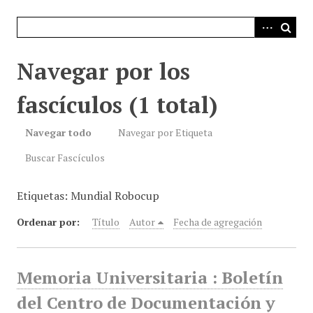
i
n
c
i
Navegar por los
p
a
fascículos (1 total)
l
Navegar todo
Navegar por Etiqueta
Buscar Fascículos
Etiquetas: Mundial Robocup
Ordenar por:
Título
Autor
Fecha de agregación
Memoria Universitaria : Boletín
del Centro de Documentación y