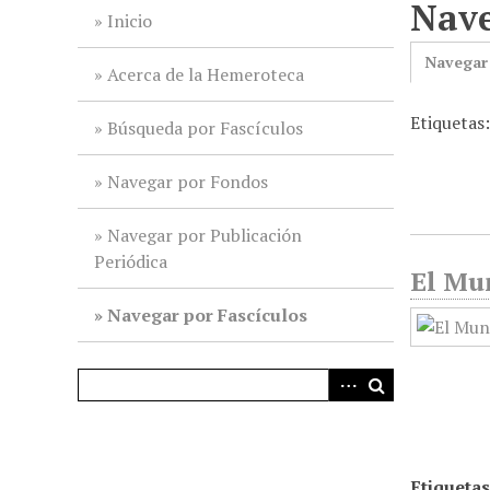
Nave
i
Inicio
n
Navegar
c
Acerca de la Hemeroteca
i
Etiquetas
p
Búsqueda por Fascículos
a
l
Navegar por Fondos
Navegar por Publicación
Periódica
El Mun
Navegar por Fascículos
Etiquetas