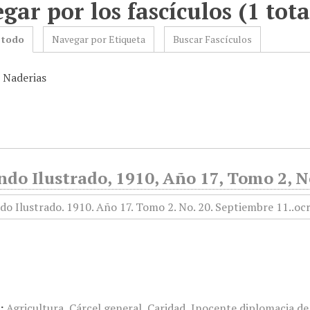
gar por los fascículos (1 tota
 todo
Navegar por Etiqueta
Buscar Fascículos
: Naderias
do Ilustrado, 1910, Año 17, Tomo 2, N
:
Agricultura
,
Cárcel general
,
Caridad
,
Inocente diplomacia de