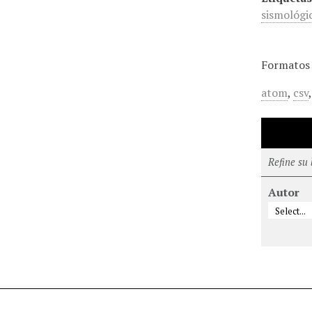
sismológi
Formatos 
atom
,
csv
Refine su
Autor