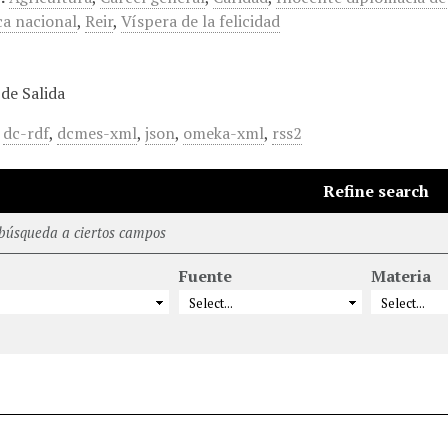
ca nacional
,
Reir
,
Víspera de la felicidad
de Salida
,
dc-rdf
,
dcmes-xml
,
json
,
omeka-xml
,
rss2
Refine search
 búsqueda a ciertos campos
Fuente
Materia