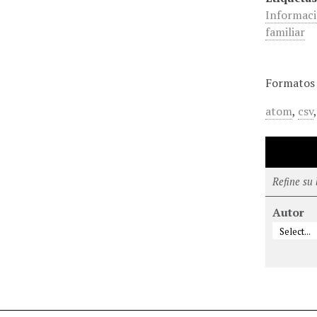
Informaci
familiar
Formatos 
atom
,
csv
Refine su
Autor