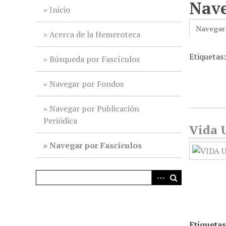
Nave
i
Inicio
n
Navegar
c
Acerca de la Hemeroteca
i
Etiquetas
p
Búsqueda por Fascículos
a
l
Navegar por Fondos
Navegar por Publicación
Periódica
Vida U
Navegar por Fascículos
Etiquetas