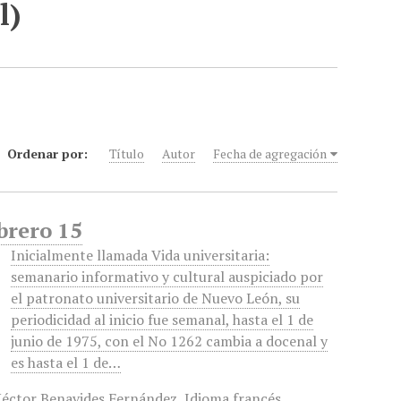
l)
Ordenar por:
Título
Autor
Fecha de agregación
brero 15
Inicialmente llamada Vida universitaria:
semanario informativo y cultural auspiciado por
el patronato universitario de Nuevo León, su
periodicidad al inicio fue semanal, hasta el 1 de
junio de 1975, con el No 1262 cambia a docenal y
es hasta el 1 de…
éctor Benavides Fernández
,
Idioma francés
,