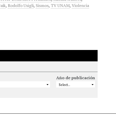
aik
,
Rodolfo Usigli
,
Sismos
,
TV UNAM
,
Violencia
Año de publicación