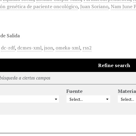
ón genética de paciente oncológico
,
Juan Soriano
,
Nam June P
de Salida
,
dc-rdf
,
dcmes-xml
,
json
,
omeka-xml
,
rss2
Refine search
 búsqueda a ciertos campos
Fuente
Materia