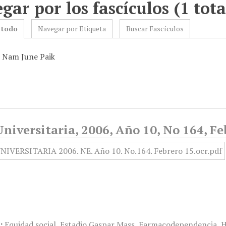
gar por los fascículos (1 tota
 todo
Navegar por Etiqueta
Buscar Fascículos
: Nam June Paik
niversitaria, 2006, Año 10, No 164, Fe
:
Equidad social
,
Estadio Gaspar Mass
,
Farmacodependencia
,
H