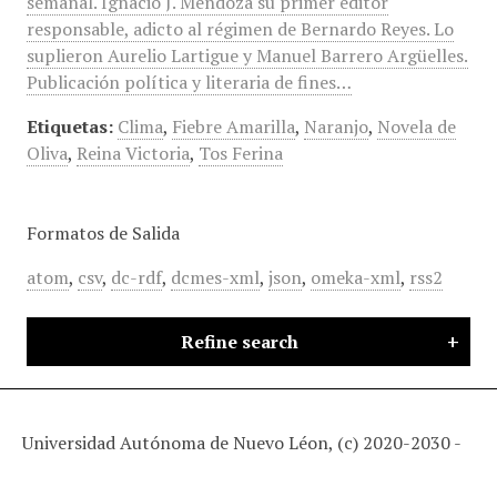
semanal. Ignacio J. Mendoza su primer editor
responsable, adicto al régimen de Bernardo Reyes. Lo
suplieron Aurelio Lartigue y Manuel Barrero Argüelles.
Publicación política y literaria de fines…
Etiquetas:
Clima
,
Fiebre Amarilla
,
Naranjo
,
Novela de
Oliva
,
Reina Victoria
,
Tos Ferina
Formatos de Salida
atom
,
csv
,
dc-rdf
,
dcmes-xml
,
json
,
omeka-xml
,
rss2
Refine search
Universidad Autónoma de Nuevo Léon, (c) 2020-2030 -