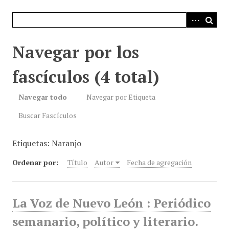
i
n
c
i
Navegar por los
p
a
fascículos (4 total)
l
Navegar todo
Navegar por Etiqueta
Buscar Fascículos
Etiquetas: Naranjo
Ordenar por:
Título
Autor
Fecha de agregación
La Voz de Nuevo León : Periódico
semanario, político y literario.