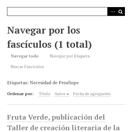
i
n
c
i
Navegar por los
p
a
fascículos (1 total)
l
Navegar todo
Navegar por Etiqueta
Buscar Fascículos
Etiquetas: Necesidad de Penélope
Ordenar por:
Título
Autor
Fecha de agregación
Fruta Verde, publicación del
Taller de creación literaria de la