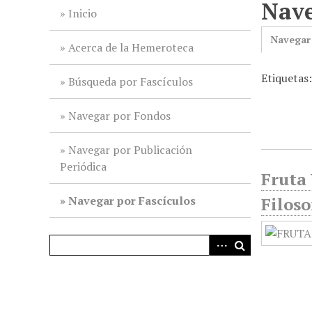
Nave
i
Inicio
n
Navegar
c
Acerca de la Hemeroteca
i
Etiquetas
p
Búsqueda por Fascículos
a
l
Navegar por Fondos
Navegar por Publicación
Periódica
Fruta 
Navegar por Fascículos
Filoso