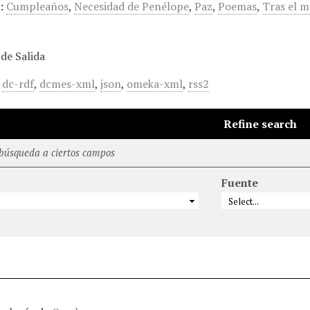
:
Cumpleaños
,
Necesidad de Penélope
,
Paz
,
Poemas
,
Tras el 
de Salida
,
dc-rdf
,
dcmes-xml
,
json
,
omeka-xml
,
rss2
Refine search
 búsqueda a ciertos campos
Fuente