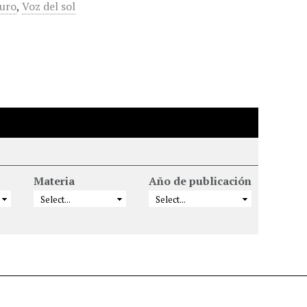
muro
,
Voz del sol
Materia
Año de publicación