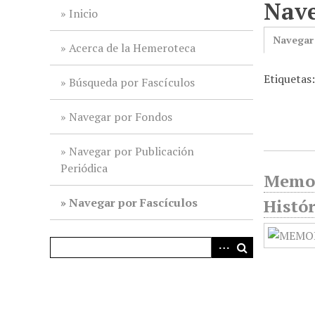
Nave
i
Inicio
n
Navegar
c
Acerca de la Hemeroteca
i
Etiquetas
p
Búsqueda por Fascículos
a
l
Navegar por Fondos
Navegar por Publicación
Periódica
Memor
Navegar por Fascículos
Histór