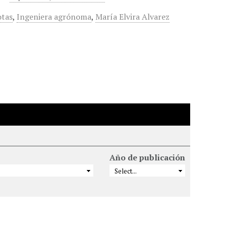
otas
,
Ingeniera agrónoma
,
María Elvira Alvarez
Año de publicación