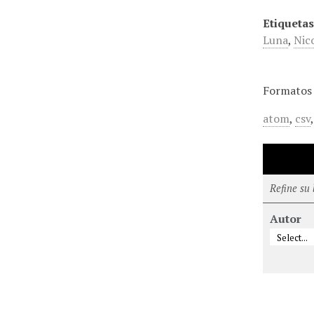
Etiquetas
Luna
,
Nic
Formatos 
atom
,
csv
Refine su
Autor