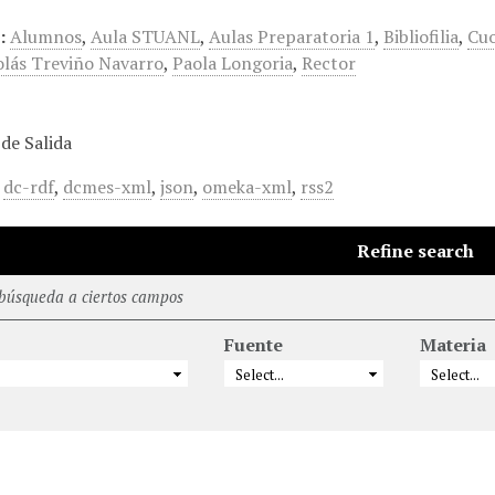
:
Alumnos
,
Aula STUANL
,
Aulas Preparatoria 1
,
Bibliofilia
,
Cu
olás Treviño Navarro
,
Paola Longoria
,
Rector
de Salida
,
dc-rdf
,
dcmes-xml
,
json
,
omeka-xml
,
rss2
Refine search
 búsqueda a ciertos campos
Fuente
Materia