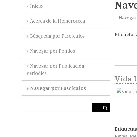
Nave
i
Inicio
n
Navegar
c
Acerca de la Hemeroteca
i
Etiquetas
p
Búsqueda por Fascículos
a
l
Navegar por Fondos
Navegar por Publicación
Periódica
Vida U
Navegar por Fascículos
Etiquetas
Reyes
,
Med