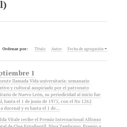
l)
Ordenar por:
Título
Autor
Fecha de agregación
eptiembre 1
mente llamada Vida universitaria: semanario
tivo y cultural auspiciado por el patronato
itario de Nuevo León, su periodicidad al inicio fue
, hasta el 1 de junio de 1975, con el No 1262
a docenal y es hasta el 1 de…
,
Ida Vitale recibe el Premio Internacional Alfonso
tal de Cine Estudiantil
,
Nina Zambrano
,
Premio a