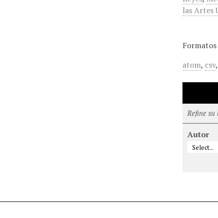
las Artes
Formatos 
atom
,
csv
Refine su
Autor