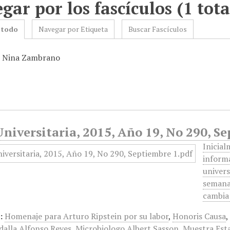
gar por los fascículos (1 tota
 todo
Navegar por Etiqueta
Buscar Fascículos
: Nina Zambrano
niversitaria, 2015, Año 19, No 290, S
Inicial
informa
univers
semanal
cambia 
:
Homenaje para Arturo Ripstein por su labor
,
Honoris Causa
alla Alfonso Reyes
,
Microbiologo Albert Sasson
,
Muestra Esta