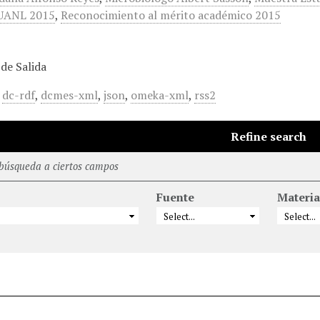
 UANL 2015
,
Reconocimiento al mérito académico 2015
de Salida
,
dc-rdf
,
dcmes-xml
,
json
,
omeka-xml
,
rss2
Refine search
 búsqueda a ciertos campos
Fuente
Materia