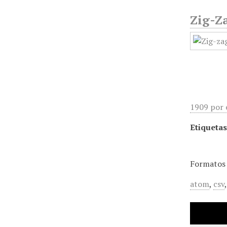
Zig-Za
1909 por 
Etiquetas
Formatos 
atom
,
csv