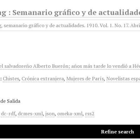
g : Semanario gráfico y de actualidade
el salvadoreño Alberto Buerón; años más tarde lo vendió a Hé
:
Chistes
,
Crónica extranjera
,
Mujeres de París
,
Novelistas esp
de Salida
,
dc-rdf
,
dcmes-xml
,
json
,
omeka-xml
,
rss2
Refine search