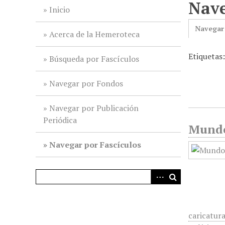
Nave
i
Inicio
n
Navegar
c
Acerca de la Hemeroteca
i
Etiquetas
p
Búsqueda por Fascículos
a
l
Navegar por Fondos
Navegar por Publicación
Periódica
Mundo 
Navegar por Fascículos
caricatur