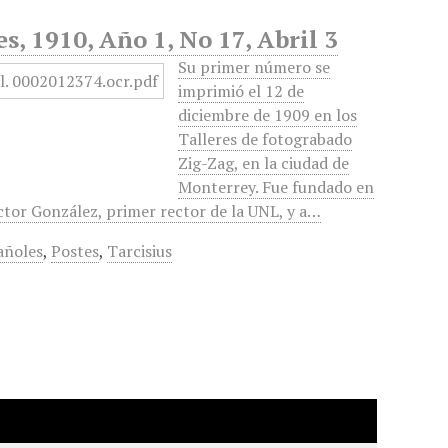
s, 1910, Año 1, No 17, Abril 3
Su primer número se
imprimió el 12 de
diciembre de 1909 en los
Talleres de fotograbado
Zig-Zag, en la ciudad de
Monterrey. Fue fundado en
ctor González, primer rector de la UNL, y a…
añoles
,
Postes
,
Tarcisius