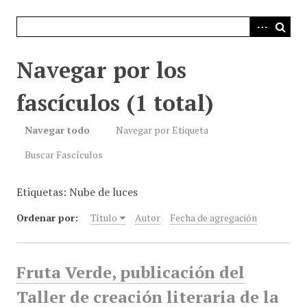
i
n
c
i
Navegar por los
p
a
fascículos (1 total)
l
Navegar todo
Navegar por Etiqueta
Buscar Fascículos
Etiquetas: Nube de luces
Ordenar por:
Título
Autor
Fecha de agregación
Fruta Verde, publicación del
Taller de creación literaria de la