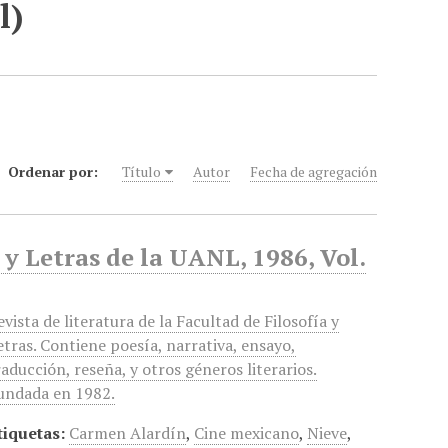
l)
Ordenar por:
Título
Autor
Fecha de agregación
 y Letras de la UANL, 1986, Vol.
evista de literatura de la Facultad de Filosofía y
etras. Contiene poesía, narrativa, ensayo,
raducción, reseña, y otros géneros literarios.
undada en 1982.
tiquetas:
Carmen Alardín
,
Cine mexicano
,
Nieve
,