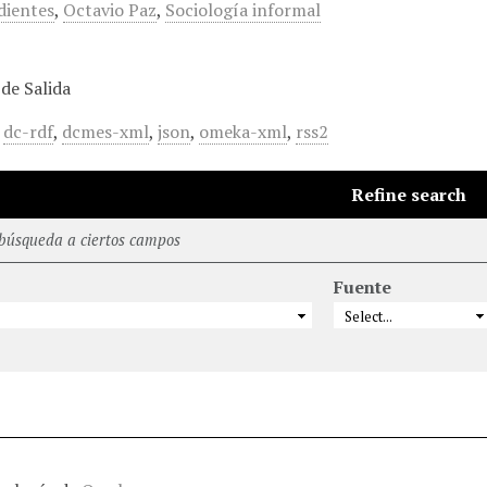
dientes
,
Octavio Paz
,
Sociología informal
de Salida
,
dc-rdf
,
dcmes-xml
,
json
,
omeka-xml
,
rss2
Refine search
 búsqueda a ciertos campos
Fuente