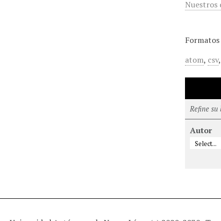
Nuestros 
Formatos 
atom
,
csv
Refine su
Autor