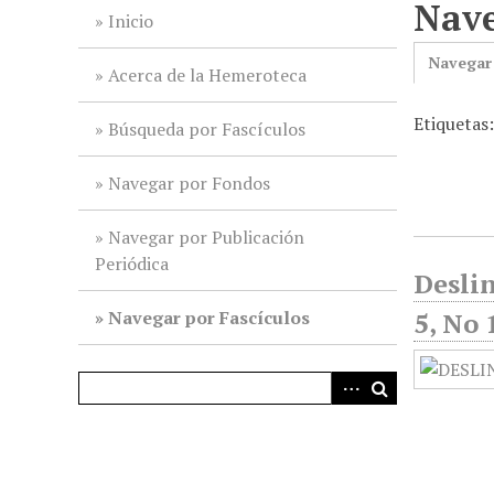
Nave
i
Inicio
n
Navegar
c
Acerca de la Hemeroteca
i
Etiquetas
p
Búsqueda por Fascículos
a
l
Navegar por Fondos
Navegar por Publicación
Periódica
Deslin
Navegar por Fascículos
5, No