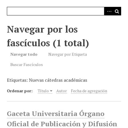
i
n
c
i
Navegar por los
p
a
fascículos (1 total)
l
Navegar todo
Navegar por Etiqueta
Buscar Fascículos
Etiquetas: Nuevas cátedras académicas
Ordenar por:
Título
Autor
Fecha de agregación
Gaceta Universitaria Órgano
Oficial de Publicación y Difusión