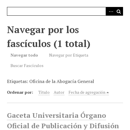
i
n
c
i
Navegar por los
p
a
fascículos (1 total)
l
Navegar todo
Navegar por Etiqueta
Buscar Fascículos
Etiquetas: Oficina de la Abogacía General
Ordenar por:
Título
Autor
Fecha de agregación
Gaceta Universitaria Órgano
Oficial de Publicación y Difusión