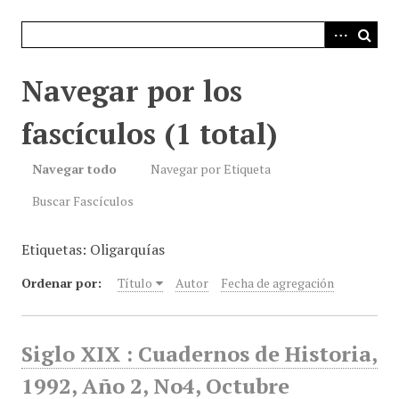
i
n
c
i
Navegar por los
p
a
fascículos (1 total)
l
Navegar todo
Navegar por Etiqueta
Buscar Fascículos
Etiquetas: Oligarquías
Ordenar por:
Título
Autor
Fecha de agregación
Siglo XIX : Cuadernos de Historia,
1992, Año 2, No4, Octubre