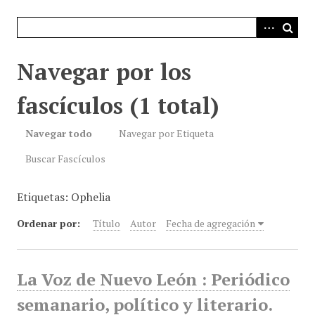
i
n
c
i
Navegar por los
p
a
fascículos (1 total)
l
Navegar todo
Navegar por Etiqueta
Buscar Fascículos
Etiquetas: Ophelia
Ordenar por:
Título
Autor
Fecha de agregación
La Voz de Nuevo León : Periódico
semanario, político y literario.