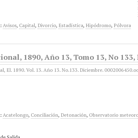
:
Avisos
,
Capital
,
Divorcio
,
Estadística
,
Hipódromo
,
Pólvora
ional, 1890, Año 13, Tomo 13, No 133,
:
Acatelongo
,
Conciliación
,
Detonación
,
Observatorio meteoro
de Salida