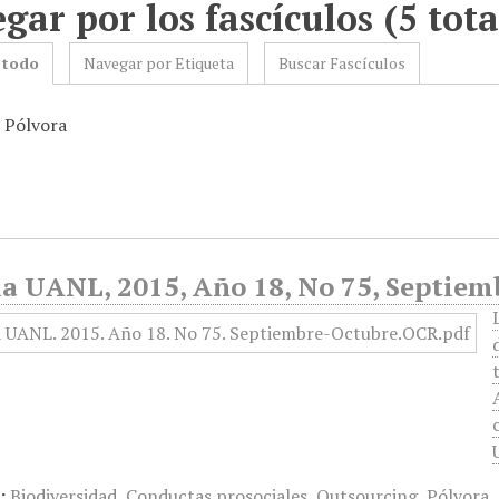
gar por los fascículos (5 tota
 todo
Navegar por Etiqueta
Buscar Fascículos
: Pólvora
ia UANL, 2015, Año 18, No 75, Septiem
:
Biodiversidad
,
Conductas prosociales
,
Outsourcing
,
Pólvora