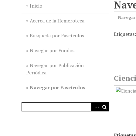
Nave
i
Inicio
n
Navegar
c
Acerca de la Hemeroteca
i
Etiquetas
p
Búsqueda por Fascículos
a
l
Navegar por Fondos
Navegar por Publicación
Periódica
Cienc
Navegar por Fascículos
Etiquetas