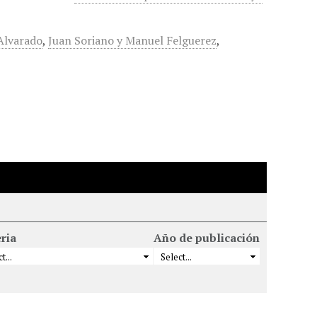
Alvarado
,
Juan Soriano y Manuel Felguerez
,
ria
Año de publicación