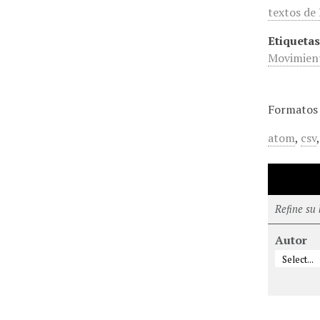
textos de
Etiquetas
Movimient
Formatos 
atom
,
csv
Refine su
Autor