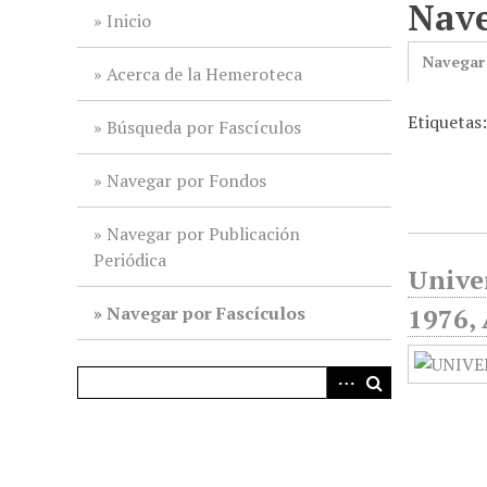
Nave
i
Inicio
n
Navegar
c
Acerca de la Hemeroteca
i
Etiquetas
p
Búsqueda por Fascículos
a
l
Navegar por Fondos
Navegar por Publicación
Periódica
Unive
Navegar por Fascículos
1976, 