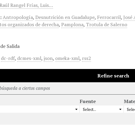
 Raúl Rangel Frías, Luis…
:
Antropología
,
Desnutrición en Guadalupe
,
Ferrocarril
,
José 
os organizados de derecha
,
Pamplona
,
Trotula de Salerno
de Salida
,
dc-rdf
,
dcmes-xml
,
json
,
omeka-xml
,
rss2
Refine search
 búsqueda a ciertos campos
Fuente
Mate