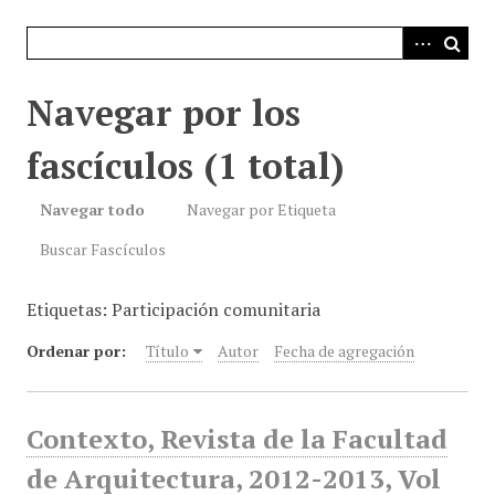
i
n
c
i
Navegar por los
p
a
fascículos (1 total)
l
Navegar todo
Navegar por Etiqueta
Buscar Fascículos
Etiquetas: Participación comunitaria
Ordenar por:
Título
Autor
Fecha de agregación
Contexto, Revista de la Facultad
de Arquitectura, 2012-2013, Vol