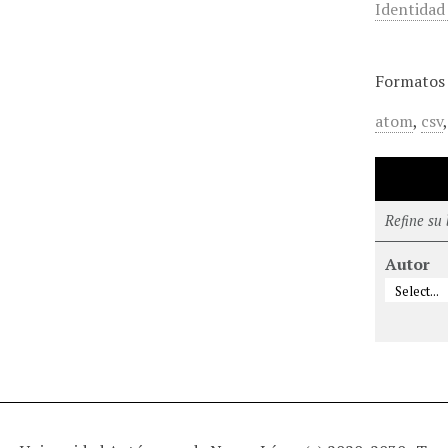
Identidad
Formatos 
atom
,
csv
Refine su
Autor