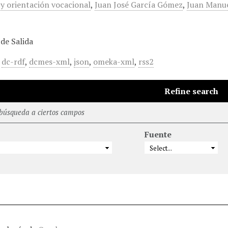
 y orientación vocacional
,
Juan José García Gómez
,
Juan Manu
de Salida
,
dc-rdf
,
dcmes-xml
,
json
,
omeka-xml
,
rss2
Refine search
 búsqueda a ciertos campos
Fuente