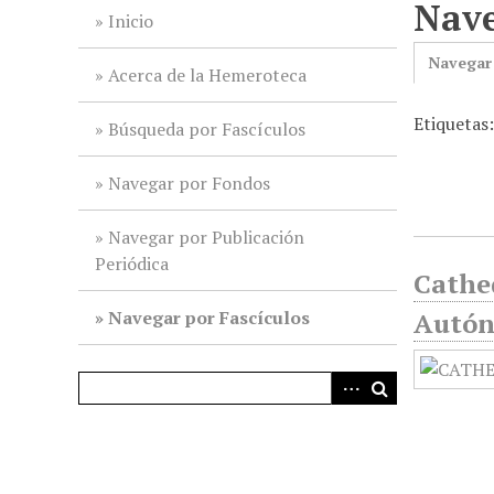
Nave
i
Inicio
n
Navegar
c
Acerca de la Hemeroteca
i
Etiquetas:
p
Búsqueda por Fascículos
a
l
Navegar por Fondos
Navegar por Publicación
Periódica
Cathed
Navegar por Fascículos
Autón