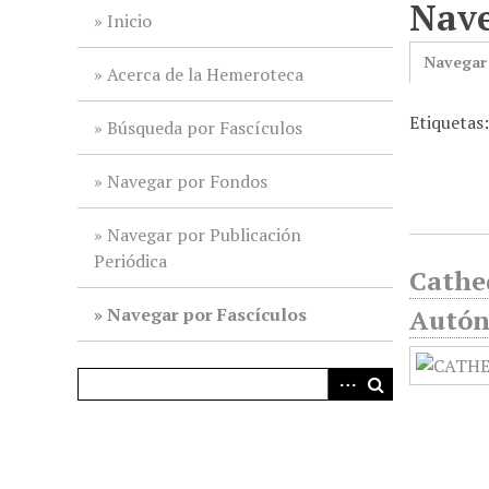
Nave
i
Inicio
n
Navegar
c
Acerca de la Hemeroteca
i
Etiquetas:
p
Búsqueda por Fascículos
a
l
Navegar por Fondos
Navegar por Publicación
Periódica
Cathed
Navegar por Fascículos
Autón