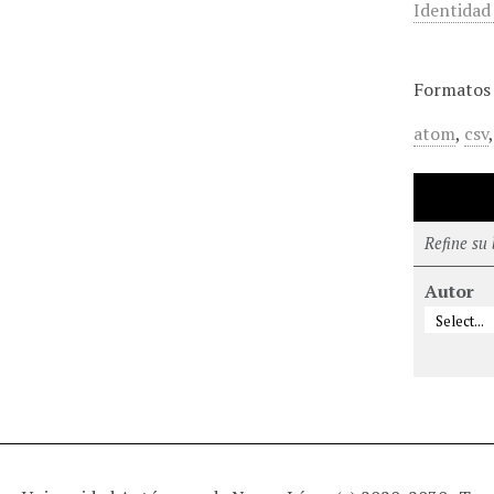
Identidad
Formatos 
atom
,
csv
Refine su
Autor