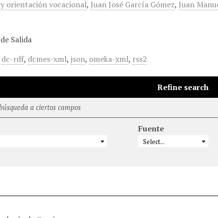
 y orientación vocacional
,
Juan José García Gómez
,
Juan Manu
de Salida
,
dc-rdf
,
dcmes-xml
,
json
,
omeka-xml
,
rss2
Refine search
 búsqueda a ciertos campos
Fuente