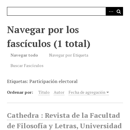
i
n
c
i
Navegar por los
p
a
fascículos (1 total)
l
Navegar todo
Navegar por Etiqueta
Buscar Fascículos
Etiquetas: Participación electoral
Ordenar por:
Título
Autor
Fecha de agregación
Cathedra : Revista de la Facultad
de Filosofía y Letras, Universidad