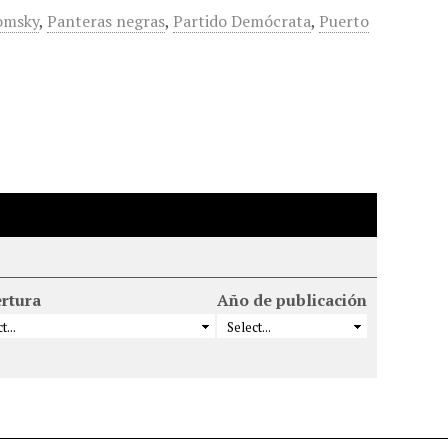
omsky
,
Panteras negras
,
Partido Demócrata
,
Puerto
rtura
Año de publicación