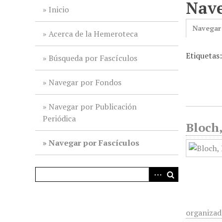
Nave
i
Inicio
n
Navegar
c
Acerca de la Hemeroteca
i
Etiquetas
p
Búsqueda por Fascículos
a
l
Navegar por Fondos
Navegar por Publicación
Periódica
Bloch,
Navegar por Fascículos
organizad