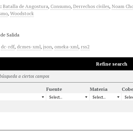
:
Batalla de Angostura
,
Consumo
,
Derrechos civiles
,
Noam Ch
ismo
,
Woodstock
de Salida
,
dc-rdf
,
dcmes-xml
,
json
,
omeka-xml
,
rss2
Refine search
 búsqueda a ciertos campos
Fuente
Materia
Cobe