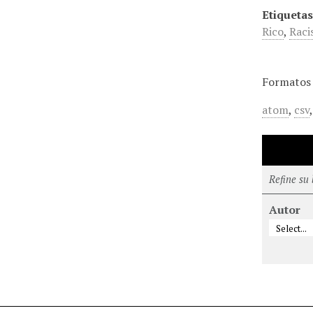
Etiquetas
Rico
,
Rac
Formatos 
atom
,
csv
Refine su
Autor