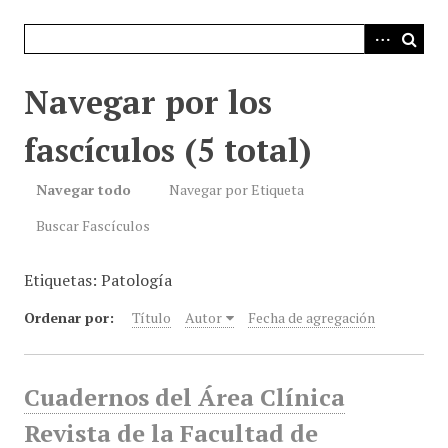
i
n
c
i
Navegar por los
p
a
fascículos (5 total)
l
Navegar todo
Navegar por Etiqueta
Buscar Fascículos
Etiquetas: Patología
Ordenar por:
Título
Autor
Fecha de agregación
Cuadernos del Área Clínica
Revista de la Facultad de