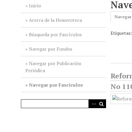
Nave
i
Inicio
n
Navegar
c
Acerca de la Hemeroteca
i
Etiquetas
p
Búsqueda por Fascículos
a
l
Navegar por Fondos
Navegar por Publicación
Periódica
Reform
Navegar por Fascículos
No 110