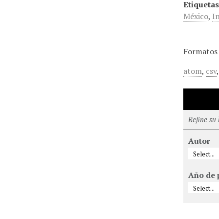
Etiquetas
México
,
I
Formatos 
atom
,
csv
Refine su
Autor
Año de 