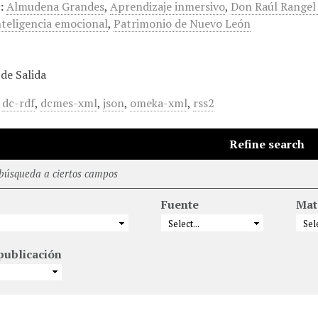
:
Almudena Grandes
,
Aprendizaje inmersivo
,
Don Raúl Rangel 
nteligencia emocional
,
Patrimonio de Nuevo León
de Salida
,
dc-rdf
,
dcmes-xml
,
json
,
omeka-xml
,
rss2
Refine search
 búsqueda a ciertos campos
Fuente
Mat
publicación