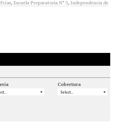
Frías
,
Escuela Preparatoria N° 3
,
Independencia de
eria
Cobertura