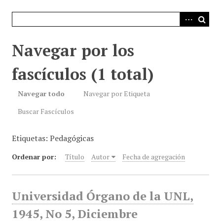
i
n
c
i
Navegar por los
p
a
fascículos (1 total)
l
Navegar todo
Navegar por Etiqueta
Buscar Fascículos
Etiquetas: Pedagógicas
Ordenar por:
Título
Autor
Fecha de agregación
Universidad Órgano de la UNL,
1945, No 5, Diciembre