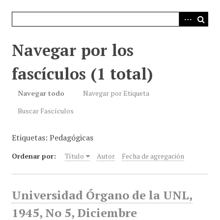
i
n
c
i
Navegar por los
p
a
fascículos (1 total)
l
Navegar todo
Navegar por Etiqueta
Buscar Fascículos
Etiquetas: Pedagógicas
Ordenar por:
Título
Autor
Fecha de agregación
Universidad Órgano de la UNL,
1945, No 5, Diciembre