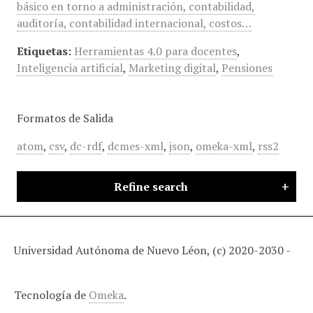
básico en torno a administración, contabilidad,
auditoría, contabilidad internacional, costos…
Etiquetas:
Herramientas 4.0 para docentes
,
Inteligencia artificial
,
Marketing digital
,
Pensiones
Formatos de Salida
atom
,
csv
,
dc-rdf
,
dcmes-xml
,
json
,
omeka-xml
,
rss2
Refine search
Universidad Autónoma de Nuevo Léon, (c) 2020-2030 -
Tecnología de
Omeka
.