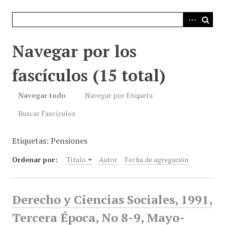
i
n
c
i
Navegar por los
p
a
fascículos (15 total)
l
Navegar todo
Navegar por Etiqueta
Buscar Fascículos
Etiquetas: Pensiones
Ordenar por:
Título
Autor
Fecha de agregación
Derecho y Ciencias Sociales, 1991,
Tercera Época, No 8-9, Mayo-