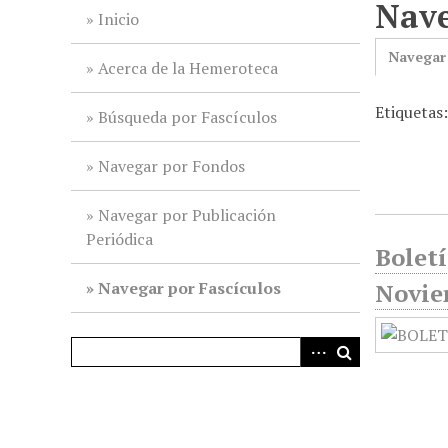
Nave
i
Inicio
n
Navegar
c
Acerca de la Hemeroteca
i
Etiquetas:
p
Búsqueda por Fascículos
a
l
Navegar por Fondos
Navegar por Publicación
Periódica
Boletí
Navegar por Fascículos
Novie