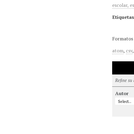
escolar, e
Etiquetas
Formatos 
atom
,
csv
Refine su
Autor