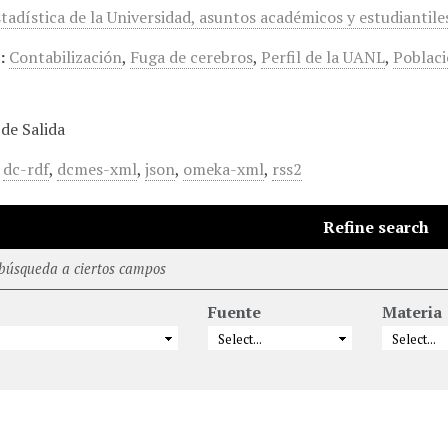
stadística de la Universidad, asuntos académicos y estudiantile
:
Contabilización
,
Fuga de cerebros
,
Perfil de la UANL
,
Poblaci
de Salida
,
dc-rdf
,
dcmes-xml
,
json
,
omeka-xml
,
rss2
Refine search
 búsqueda a ciertos campos
Fuente
Materia