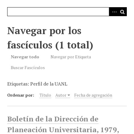
i
n
c
i
Navegar por los
p
a
fascículos (1 total)
l
Navegar todo
Navegar por Etiqueta
Buscar Fascículos
Etiquetas: Perfil de la UANL
Ordenar por:
Título
Autor
Fecha de agregación
Boletín de la Dirección de
Planeación Universitaria, 1979,