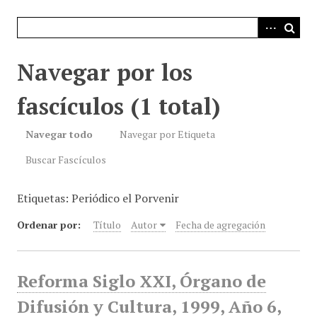
i
n
c
i
Navegar por los
p
a
fascículos (1 total)
l
Navegar todo
Navegar por Etiqueta
Buscar Fascículos
Etiquetas: Periódico el Porvenir
Ordenar por:
Título
Autor
Fecha de agregación
Reforma Siglo XXI, Órgano de
Difusión y Cultura, 1999, Año 6,