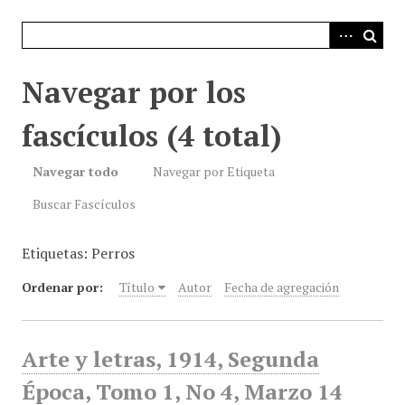
i
n
c
i
Navegar por los
p
a
fascículos (4 total)
l
Navegar todo
Navegar por Etiqueta
Buscar Fascículos
Etiquetas: Perros
Ordenar por:
Título
Autor
Fecha de agregación
Arte y letras, 1914, Segunda
Época, Tomo 1, No 4, Marzo 14