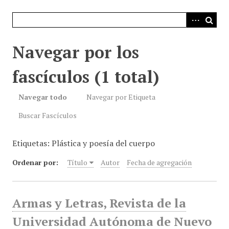
i
n
c
i
Navegar por los
p
a
fascículos (1 total)
l
Navegar todo
Navegar por Etiqueta
Buscar Fascículos
Etiquetas: Plástica y poesía del cuerpo
Ordenar por:
Título
Autor
Fecha de agregación
Armas y Letras, Revista de la
Universidad Autónoma de Nuevo