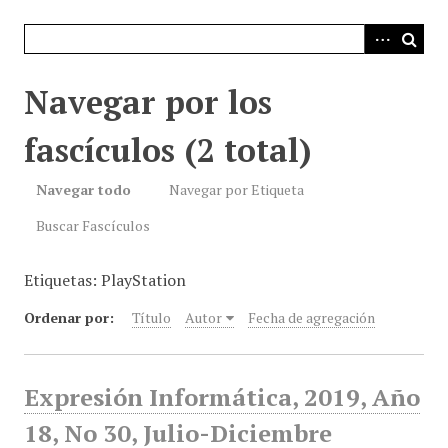
i
n
c
i
Navegar por los
p
a
fascículos (2 total)
l
Navegar todo
Navegar por Etiqueta
Buscar Fascículos
Etiquetas: PlayStation
Ordenar por:
Título
Autor
Fecha de agregación
Expresión Informática, 2019, Año
18, No 30, Julio-Diciembre