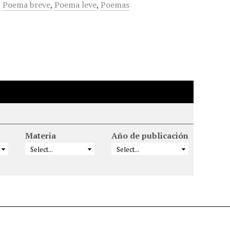
,
Poema breve
,
Poema leve
,
Poemas
Materia
Año de publicación