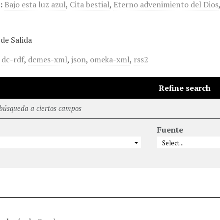
:
Bajo esta luz azul
,
Cita bestial
,
Eterno advenimiento del Dios
de Salida
,
dc-rdf
,
dcmes-xml
,
json
,
omeka-xml
,
rss2
Refine search
 búsqueda a ciertos campos
Fuente