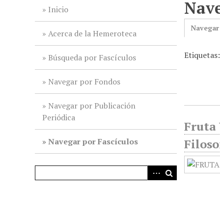
Nave
i
Inicio
n
Navegar
c
Acerca de la Hemeroteca
i
Etiquetas
p
Búsqueda por Fascículos
a
l
Navegar por Fondos
Navegar por Publicación
Periódica
Fruta 
Navegar por Fascículos
Filoso