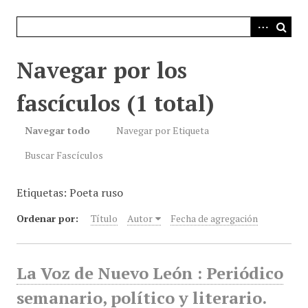
i
n
c
i
Navegar por los
p
a
fascículos (1 total)
l
Navegar todo
Navegar por Etiqueta
Buscar Fascículos
Etiquetas: Poeta ruso
Ordenar por:
Título
Autor
Fecha de agregación
La Voz de Nuevo León : Periódico
semanario, político y literario.