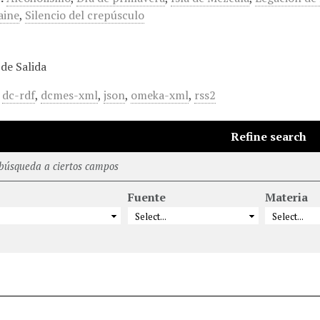
aine
,
Silencio del crepúsculo
de Salida
,
dc-rdf
,
dcmes-xml
,
json
,
omeka-xml
,
rss2
Refine search
 búsqueda a ciertos campos
Fuente
Materia