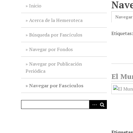
Nave
i
Inicio
n
Navegar
c
Acerca de la Hemeroteca
i
Etiquetas
p
Búsqueda por Fascículos
a
l
Navegar por Fondos
Navegar por Publicación
Periódica
El Mun
Navegar por Fascículos
Etiquetas