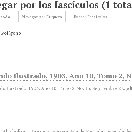
gar por los fascículos (1 tota
 todo
Navegar por Etiqueta
Buscar Fascículos
: Polígono
do Ilustrado, 1903, Año 10, Tomo 2, N
:
Alcoholismo
,
Día de primavera
,
Isla de Mezcala
,
Legación de