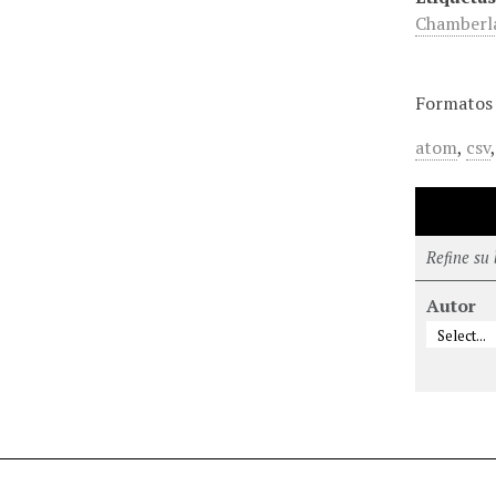
Chamberl
Formatos 
atom
,
csv
Refine su
Autor