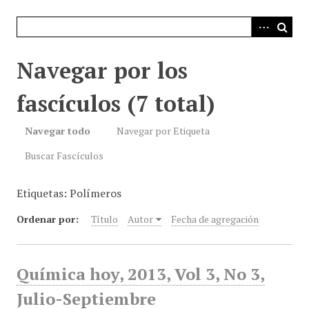
i
n
c
i
Navegar por los
p
a
fascículos (7 total)
l
Navegar todo
Navegar por Etiqueta
Buscar Fascículos
Etiquetas: Polímeros
Ordenar por:
Título
Autor
Fecha de agregación
Química hoy, 2013, Vol 3, No 3,
Julio-Septiembre