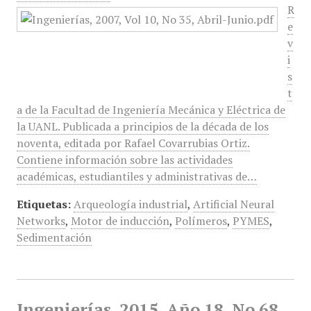
R
e
v
i
s
t
a de la Facultad de Ingeniería Mecánica y Eléctrica de
la UANL. Publicada a principios de la década de los
noventa, editada por Rafael Covarrubias Ortiz.
Contiene información sobre las actividades
académicas, estudiantiles y administrativas de…
Etiquetas:
Arqueología industrial
,
Artificial Neural
Networks
,
Motor de inducción
,
Polímeros
,
PYMES
,
Sedimentación
Ingenierías, 2015, Año 18, No 68,