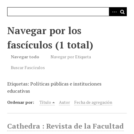
i
n
c
i
Navegar por los
p
a
fascículos (1 total)
l
Navegar todo
Navegar por Etiqueta
Buscar Fascículos
Etiquetas: Políticas públicas e instituciones
educativas
Ordenar por:
Título
Autor
Fecha de agregación
Cathedra : Revista de la Facultad