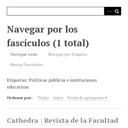
i
n
c
i
Navegar por los
p
a
fascículos (1 total)
l
Navegar todo
Navegar por Etiqueta
Buscar Fascículos
Etiquetas: Políticas públicas e instituciones
educativas
Ordenar por:
Título
Autor
Fecha de agregación
Cathedra : Revista de la Facultad